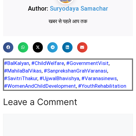
Author:
Suryodaya Samachar
खबर से पहले आप तक
#BalKalyan
,
#ChildWelfare
,
#GovernmentVisit
,
#MahilaBalVikas
,
#SanprekshanGrahVaranasi
,
#SavitriThakur
,
#UjjwalBhavishya
,
#Varanasinews
,
#WomenAndChildDevelopment
,
#YouthRehabilitation
Leave a Comment