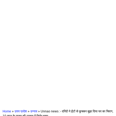
Home
»
उत्तर प्रदेश
»
उन्नाव
»
Unnao news :- दरिंदों ने ईंटों से कूचकर बुझा दिया घर का चिराग,
10 साल के मासूम की उन्नाव में निर्मम हत्या