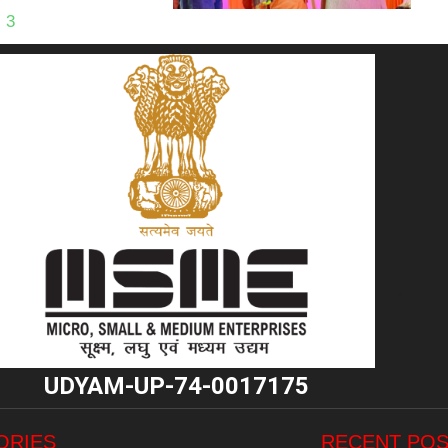
3
"
UDYAM-UP-74-0017175
ORIES
RECENT PO