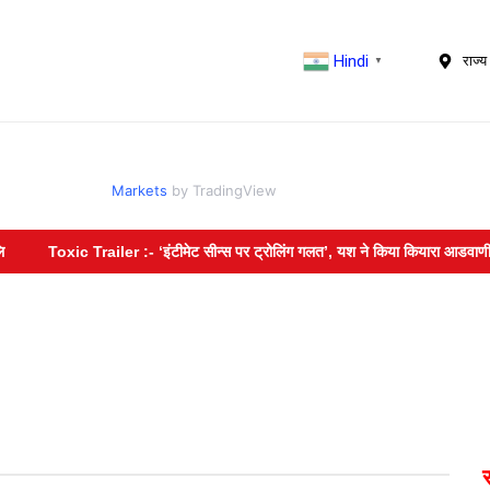
Hindi
राज्य 
▼
Markets
by TradingView
Toxic Trailer :- ‘इंटीमेट सीन्स पर ट्रोलिंग गलत’, यश ने किया कियारा आडवाणी का ब