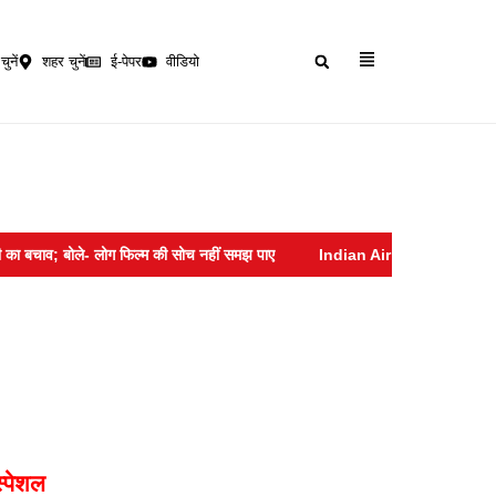
चुनें
शहर चुनें
ई-पेपर
वीडियो
चाव; बोले- लोग फिल्म की सोच नहीं समझ पाए
Indian Air force :- सोशल मीडिया पर
स्पेशल