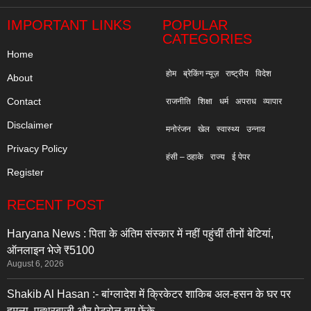
IMPORTANT LINKS
POPULAR
CATEGORIES
Home
होम
ब्रेकिंग न्यूज़
राष्ट्रीय
विदेश
About
Contact
राजनीति
शिक्षा
धर्म
अपराध
व्यापार
Disclaimer
मनोरंजन
खेल
स्वास्थ्य
उन्नाव
Privacy Policy
हंसी – ठहाके
राज्य
ई पेपर
Register
RECENT POST
Haryana News : पिता के अंतिम संस्कार में नहीं पहुंचीं तीनों बेटियां,
ऑनलाइन भेजे ₹5100
August 6, 2026
Shakib Al Hasan :- बांग्लादेश में क्रिकेटर शाकिब अल-हसन के घर पर
हमला, पत्थरबाजी और पेट्रोल बम फेंके