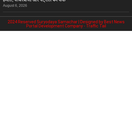
August 6, 2026
2024 Reserved Suryodaya Samachar | Designed by
Best News
Portal Development Company
-
Traffic Tail