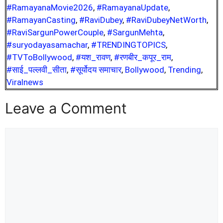
#RamayanaMovie2026
,
#RamayanaUpdate
,
#RamayanCasting
,
#RaviDubey
,
#RaviDubeyNetWorth
,
#RaviSargunPowerCouple
,
#SargunMehta
,
#suryodayasamachar
,
#TRENDINGTOPICS
,
#TVToBollywood
,
#यश_रावण
,
#रणबीर_कपूर_राम
,
#साई_पल्लवी_सीता
,
#सूर्योदय समाचार
,
Bollywood
,
Trending
,
Viralnews
Leave a Comment