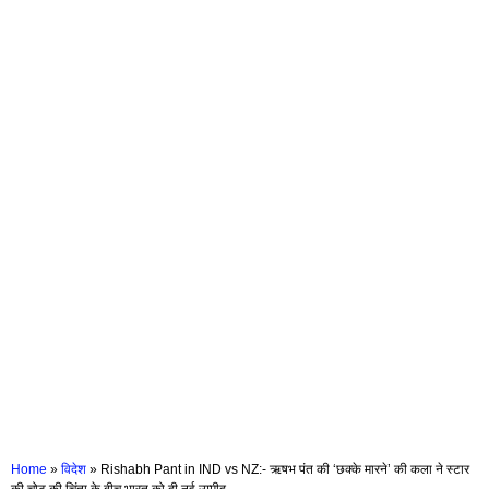
Home
»
विदेश
»
Rishabh Pant in IND vs NZ:- ऋषभ पंत की ‘छक्के मारने’ की कला ने स्टार
की चोट की चिंता के बीच भारत को दी नई उम्मीद…