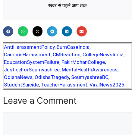
खबर से पहले आप तक
AntiHarassmentPolicy
,
BurnCaseIndia
,
CampusHarassment
,
CMReaction
,
CollegeNewsIndia
,
EducationSystemFailure
,
FakirMohanCollege
,
JusticeForSoumyashree
,
MentalHealthAwareness
,
OdishaNews
,
OdishaTragedy
,
SoumyashreeBC
,
StudentSuicide
,
TeacherHarassment
,
ViralNews2025
Leave a Comment