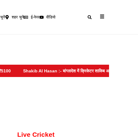
चुनें
शहर चुनें
ई-पेपर
वीडियो
Shakib Al Hasan :- बांग्लादेश में क्रिकेटर शाकिब अल-हसन के घर पर हमला, पत्थ
Live Cricket