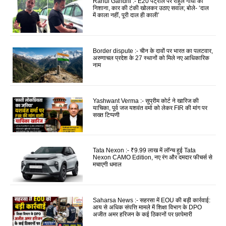
Rahul Gandhi :- E20 पेट्रोल पर राहुल गांधी का
निशाना, कार की टंकी खोलकर उठाए सवाल; बोले- ‘दाल
में काला नहीं, पूरी दाल ही काली’
Border dispute :- चीन के दावों पर भारत का पलटवार,
अरुणाचल प्रदेश के 27 स्थानों को मिले नए आधिकारिक
नाम
Yashwant Verma :- सुप्रीम कोर्ट ने खारिज की
याचिका, पूर्व जज यशवंत वर्मा को लेकर FIR की मांग पर
सख्त टिप्पणी
Tata Nexon :- ₹9.99 लाख में लॉन्च हुई Tata
Nexon CAMO Edition, नए रंग और दमदार फीचर्स से
मचाएगी धमाल
Saharsa News :- सहरसा में EOU की बड़ी कार्रवाई:
आय से अधिक संपत्ति मामले में शिक्षा विभाग के DPO
अजीत अमर हरिजन के कई ठिकानों पर छापेमारी