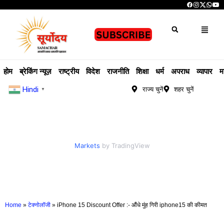
होम
ब्रेकिंग न्यूज़
राष्ट्रीय
विदेश
राजनीति
शिक्षा
धर्म
अपराध
व्यापार
म
Hindi
राज्य चुनें
शहर चुनें
▼
Markets
by TradingView
Home
»
टेक्नोलॉजी
»
iPhone 15 Discount Offer :- औंधे मुंह गिरी iphone15 की कीमत