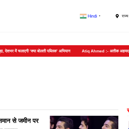
Hindi
राज्य 
▼
भर में चलाएगी ‘क्या बोलती पब्लिक’ अभियान
Atiq Ahmed :- अतीक अहमद के बेटे आबा
मान से जमीन पर