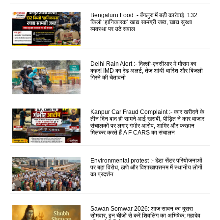
Bengaluru Food :- बेंगलुरु में बड़ी कार्रवाई: 132
किलो ‘हानिकारक’ खाद्य सामग्री जब्त, खाद्य सुरक्षा
व्यवस्था पर उठे सवाल
Delhi Rain Alert :- दिल्ली-एनसीआर में मौसम का
कहर! IMD का रेड अलर्ट, तेज आंधी-बारिश और बिजली
गिरने की चेतावनी
Kanpur Car Fraud Complaint :- कार खरीदने के
तीन दिन बाद ही सामने आई खराबी, पीड़ित ने कार बाजार
संचालकों पर लगाए गंभीर आरोप, आमिर और फरहान
मिलकर करते हैं A F CARS का संचालन
Environmental protest :- डेटा सेंटर परियोजनाओं
पर बढ़ा विरोध, ठाणे और विशाखापत्तनम में स्थानीय लोगों
का प्रदर्शन
Sawan Somwar 2026: आज सावन का दूसरा
सोमवार, इन चीजों से करें शिवलिंग का अभिषेक; महादेव