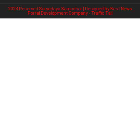
2024 Reserved Suryodaya Samachar | Designed by
Best News
Portal Development Company
-
Traffic Tail