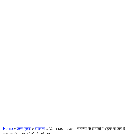
Home
»
उत्तर प्रदेश
»
वाराणसी
»
Varanasi news :- रोहनिया के दो गाँवो में धड़ल्ले से जारी है
जुआ का खेल, युवा वर्ग को भी लगी लत