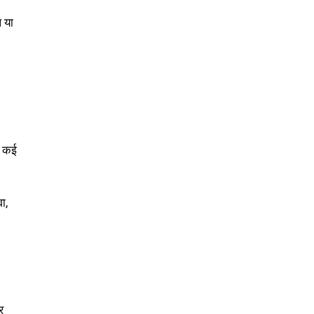
 या
ै। कई
ा,
र