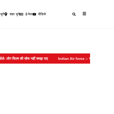
चुनें
शहर चुनें
ई-पेपर
वीडियो
ग फिल्म की सोच नहीं समझ पाए
Indian Air force :- सोशल मीडिया पर हनीट्रैप का