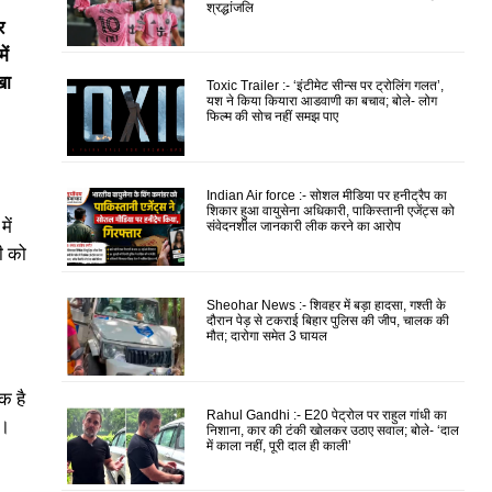
श्रद्धांजलि
र
ें
खा
Toxic Trailer :- ‘इंटीमेट सीन्स पर ट्रोलिंग गलत’,
यश ने किया कियारा आडवाणी का बचाव; बोले- लोग
फिल्म की सोच नहीं समझ पाए
Indian Air force :- सोशल मीडिया पर हनीट्रैप का
शिकार हुआ वायुसेना अधिकारी, पाकिस्तानी एजेंट्स को
ें
संवेदनशील जानकारी लीक करने का आरोप
ी को
Sheohar News :- शिवहर में बड़ा हादसा, गश्ती के
दौरान पेड़ से टकराई बिहार पुलिस की जीप, चालक की
मौत; दारोगा समेत 3 घायल
एक है
Rahul Gandhi :- E20 पेट्रोल पर राहुल गांधी का
ं।
निशाना, कार की टंकी खोलकर उठाए सवाल; बोले- ‘दाल
में काला नहीं, पूरी दाल ही काली’