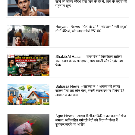
रहने को लेकर सौरभ दास जांच के घेरे में, आय के स्रोत की
पड़ताल शुरू
Haryana News : पिता के अंतिम संस्कार में नहीं पहुंचीं
तीनों बेटियां, ऑनलाइन भेजे ₹5100
Shakib Al Hasan :- बांग्लादेश में क्रिकेटर शाकिब
अल-हसन के घर पर हमला, पत्थरबाजी और पेट्रोल बम
फेंके
Saharsa News :- सहरसा में 7 अगस्त को लगेगा
सोलर मेला सह लोन मेला, सस्ती ब्याज दर पर मिलेगा ₹2
लाख तक का ऋण
Agra News :- आगरा में ऑनर किलिंग का सनसनीखेज
मामला: अविवाहित गर्भवती बेटी को पिता ने चंबल में
डुबोकर मारने का आरोप