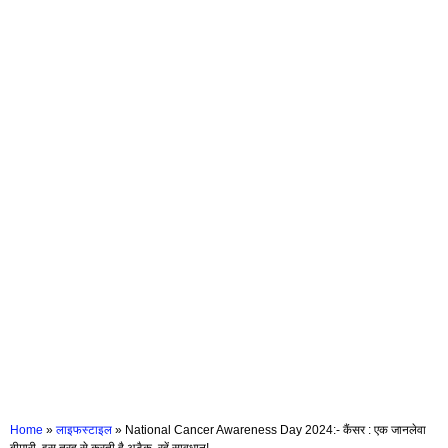
Home
»
लाइफस्टाइल
»
National Cancer Awareness Day 2024:- कैंसर : एक जानलेवा
बीमारी, इस तरह से करती है अटैक, रहें सावधान!