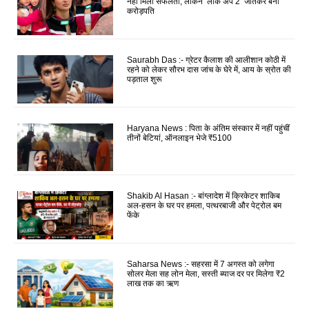
नहीं मिली सफलता, लेकिन ‘लॉक अप 2’ जीतकर बनीं
करोड़पति
Saurabh Das :- ग्रेटर कैलाश की आलीशान कोठी में
रहने को लेकर सौरभ दास जांच के घेरे में, आय के स्रोत की
पड़ताल शुरू
Haryana News : पिता के अंतिम संस्कार में नहीं पहुंचीं
तीनों बेटियां, ऑनलाइन भेजे ₹5100
Shakib Al Hasan :- बांग्लादेश में क्रिकेटर शाकिब
अल-हसन के घर पर हमला, पत्थरबाजी और पेट्रोल बम
फेंके
Saharsa News :- सहरसा में 7 अगस्त को लगेगा
सोलर मेला सह लोन मेला, सस्ती ब्याज दर पर मिलेगा ₹2
लाख तक का ऋण