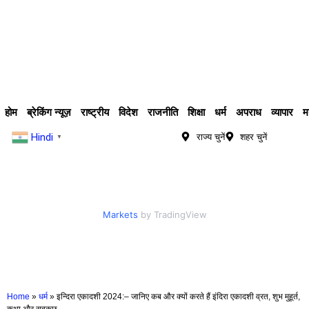
होम
ब्रेकिंग न्यूज़
राष्ट्रीय
विदेश
राजनीति
शिक्षा
धर्म
अपराध
व्यापार
म
Hindi
राज्य चुनें
शहर चुनें
▼
Markets
by TradingView
Home
»
धर्म
»
इन्दिरा एकादशी 2024:– जानिए कब और क्यों करते हैं इंदिरा एकादशी व्रत, शुभ मुहूर्त,
कथा और सबकुछ….