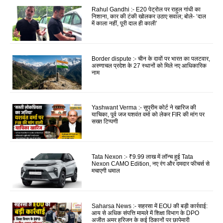
Rahul Gandhi :- E20 पेट्रोल पर राहुल गांधी का
निशाना, कार की टंकी खोलकर उठाए सवाल; बोले- ‘दाल
में काला नहीं, पूरी दाल ही काली’
Border dispute :- चीन के दावों पर भारत का पलटवार,
अरुणाचल प्रदेश के 27 स्थानों को मिले नए आधिकारिक
नाम
Yashwant Verma :- सुप्रीम कोर्ट ने खारिज की
याचिका, पूर्व जज यशवंत वर्मा को लेकर FIR की मांग पर
सख्त टिप्पणी
Tata Nexon :- ₹9.99 लाख में लॉन्च हुई Tata
Nexon CAMO Edition, नए रंग और दमदार फीचर्स से
मचाएगी धमाल
Saharsa News :- सहरसा में EOU की बड़ी कार्रवाई:
आय से अधिक संपत्ति मामले में शिक्षा विभाग के DPO
अजीत अमर हरिजन के कई ठिकानों पर छापेमारी