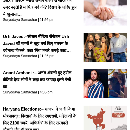
Sex। life:– ज्यादा संभोग करने से औरत की
उम्र बढ़ती है या फिर मर्द की? रिसर्च के जरिए हुआ
ये खुलासा…
Suryodaya Samachar
11:56 pm
Urfi Javed:–सोशल मीडिया सेंसेशन Urfi
Javed की बहनों ने खुद बयां किए बचपन के
दर्दनाक किस्से, कहा ‘पिता हमारे कपड़े काट…
Suryodaya Samachar
11:25 pm
Anant Ambani :– अनंत अंबानी हुए ट्रोल
वीडियो देख लोगों ने कहा क्या फायदा इतने पैसों
का…
Suryodaya Samachar
4:05 pm
Haryana Elections:– भाजपा ने जारी किया
घोषणापत्र; किसानों के लिए एमएसपी, महिलाओं के
लिए 2100 रुपये, अग्निवीरों के लिए सरकारी
नौकरी और भी बहुत कुछ