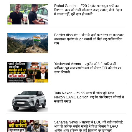
Rahul Gandhi :- E20 पेट्रोल पर राहुल गांधी का
निशाना, कार की टंकी खोलकर उठाए सवाल; बोले- ‘दाल
में काला नहीं, पूरी दाल ही काली’
Border dispute :- चीन के दावों पर भारत का पलटवार,
अरुणाचल प्रदेश के 27 स्थानों को मिले नए आधिकारिक
नाम
Yashwant Verma :- सुप्रीम कोर्ट ने खारिज की
याचिका, पूर्व जज यशवंत वर्मा को लेकर FIR की मांग पर
सख्त टिप्पणी
Tata Nexon :- ₹9.99 लाख में लॉन्च हुई Tata
Nexon CAMO Edition, नए रंग और दमदार फीचर्स से
मचाएगी धमाल
Saharsa News :- सहरसा में EOU की बड़ी कार्रवाई:
आय से अधिक संपत्ति मामले में शिक्षा विभाग के DPO
अजीत अमर हरिजन के कई ठिकानों पर छापेमारी