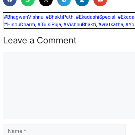
#BhagwanVishnu
,
#BhaktiPath
,
#EkadashiSpecial
,
#Ekada
#HinduDharm
,
#TulsiPuja
,
#VishnuBhakti
,
#vratkatha
,
#Yo
Leave a Comment