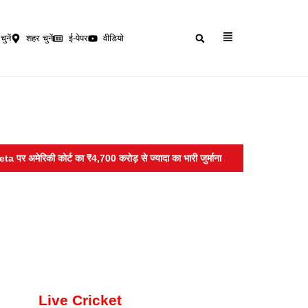
चुनें
शहर चुनें
ई-पेपर
वीडियो
ेरिकी कोर्ट का ₹4,700 करोड़ से ज्यादा का भारी जुर्माना
Abhijeet dipke :- नीट क
Live Cricket