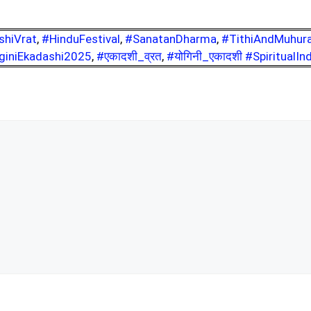
shiVrat
,
#HinduFestival
,
#SanatanDharma
,
#TithiAndMuhur
giniEkadashi2025
,
#एकादशी_व्रत
,
#योगिनी_एकादशी #SpiritualIn