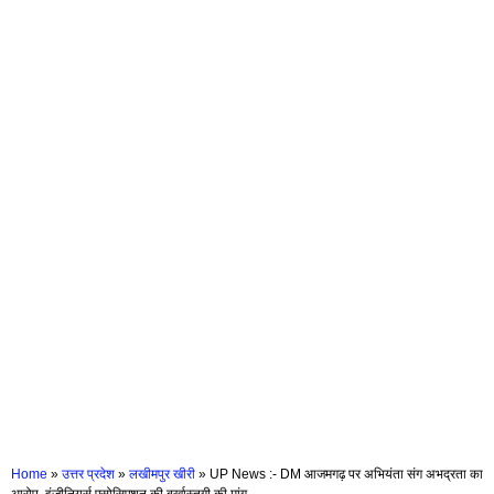
Home
»
उत्तर प्रदेश
»
लखीमपुर खीरी
»
UP News :- DM आजमगढ़ पर अभियंता संग अभद्रता का
आरोप ,इंजीनियर्स एसोसिएशन की बर्खास्तगी की मांग