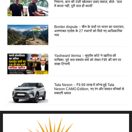
निशाना, कार की टंकी खोलकर उठाए सवाल; बोले- ‘दाल
में काला नहीं, पूरी दाल ही काली’
Border dispute :- चीन के दावों पर भारत का पलटवार,
अरुणाचल प्रदेश के 27 स्थानों को मिले नए आधिकारिक
नाम
Yashwant Verma :- सुप्रीम कोर्ट ने खारिज की
याचिका, पूर्व जज यशवंत वर्मा को लेकर FIR की मांग पर
सख्त टिप्पणी
Tata Nexon :- ₹9.99 लाख में लॉन्च हुई Tata
Nexon CAMO Edition, नए रंग और दमदार फीचर्स से
मचाएगी धमाल