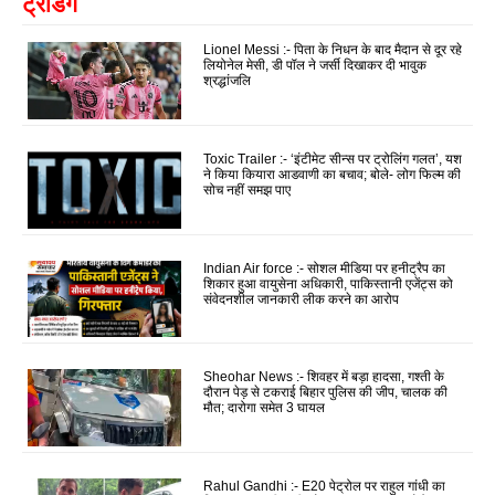
ट्रेंडिंग
Lionel Messi :- पिता के निधन के बाद मैदान से दूर रहे
लियोनेल मेसी, डी पॉल ने जर्सी दिखाकर दी भावुक
श्रद्धांजलि
Toxic Trailer :- ‘इंटीमेट सीन्स पर ट्रोलिंग गलत’, यश
ने किया कियारा आडवाणी का बचाव; बोले- लोग फिल्म की
सोच नहीं समझ पाए
Indian Air force :- सोशल मीडिया पर हनीट्रैप का
शिकार हुआ वायुसेना अधिकारी, पाकिस्तानी एजेंट्स को
संवेदनशील जानकारी लीक करने का आरोप
Sheohar News :- शिवहर में बड़ा हादसा, गश्ती के
दौरान पेड़ से टकराई बिहार पुलिस की जीप, चालक की
मौत; दारोगा समेत 3 घायल
Rahul Gandhi :- E20 पेट्रोल पर राहुल गांधी का