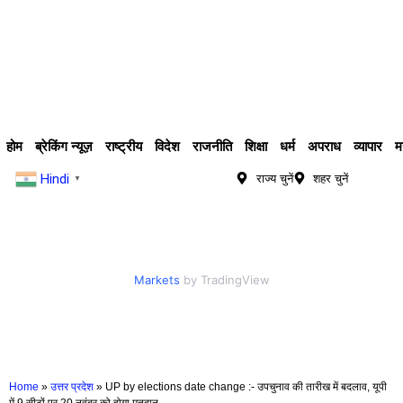
होम
ब्रेकिंग न्यूज़
राष्ट्रीय
विदेश
राजनीति
शिक्षा
धर्म
अपराध
व्यापार
म
Hindi
राज्य चुनें
शहर चुनें
▼
Markets
by TradingView
Home
»
उत्तर प्रदेश
»
UP by elections date change :- उपचुनाव की तारीख में बदलाव, यूपी
में 9 सीटों पर 20 नवंबर को होगा मतदान