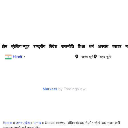
होम
ब्रेकिंग न्यूज़
राष्ट्रीय
विदेश
राजनीति
शिक्षा
धर्म
अपराध
व्यापार
म
Hindi
राज्य चुनें
शहर चुनें
▼
Markets
by TradingView
Home
»
उत्तर प्रदेश
»
उन्नाव
»
Unnao news:- अंतिम संस्कार से लौट रहे थे कार सवार, तभी
अचानक सामने आई बाइक और…….