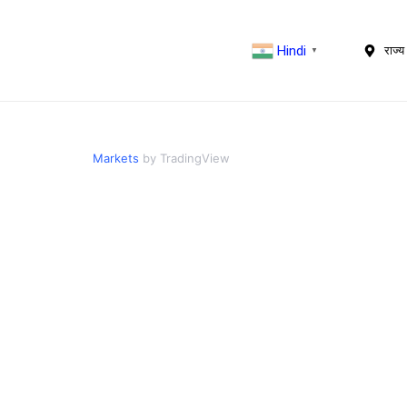
Hindi
राज्य 
▼
Markets
by TradingView