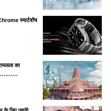
hrome स्मार्टवॉच
रामलला का
सर…………..
के लिए जाएंगे