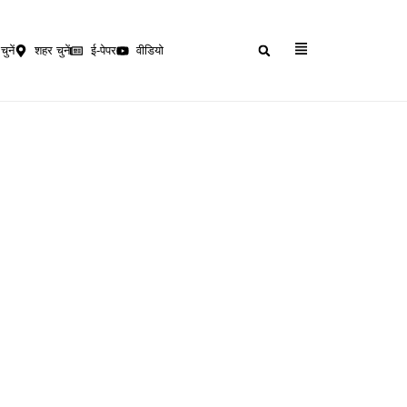
चुनें
शहर चुनें
ई-पेपर
वीडियो