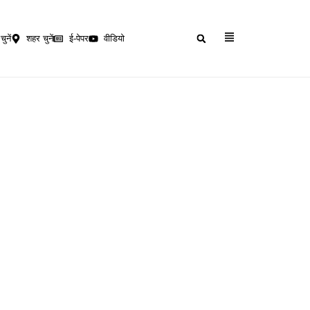
चुनें
शहर चुनें
ई-पेपर
वीडियो