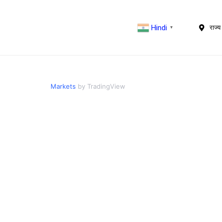
Hindi
राज्य 
▼
Markets
by TradingView