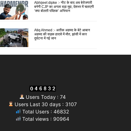
Abhijeet dipke :- नीट के बाद अब बेरोजगारी
बनेगी CJP का अगला बड़ा मुद्दा, देशभर में चलाएगी
‘क्या बोलती पब्लिक’ अभियान
Atiq Ahmed :- अतीक अहमद के बेटे आबान
अहमद की सड़क हादसे में मौत, झांसी में कार
दुर्घटना में गई जान
Users Today : 74
Users Last 30 days : 3107
Total Users : 46832
Total views : 90964