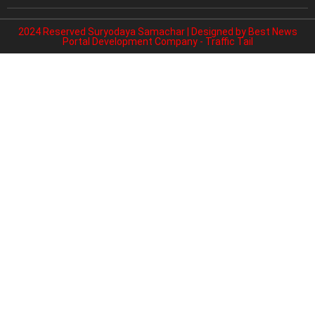
2024 Reserved Suryodaya Samachar | Designed by
Best News
Portal Development Company
-
Traffic Tail