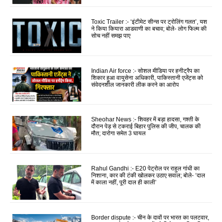
Toxic Trailer :- ‘इंटीमेट सीन्स पर ट्रोलिंग गलत’, यश
ने किया कियारा आडवाणी का बचाव; बोले- लोग फिल्म की
सोच नहीं समझ पाए
Indian Air force :- सोशल मीडिया पर हनीट्रैप का
शिकार हुआ वायुसेना अधिकारी, पाकिस्तानी एजेंट्स को
संवेदनशील जानकारी लीक करने का आरोप
Sheohar News :- शिवहर में बड़ा हादसा, गश्ती के
दौरान पेड़ से टकराई बिहार पुलिस की जीप, चालक की
मौत; दारोगा समेत 3 घायल
Rahul Gandhi :- E20 पेट्रोल पर राहुल गांधी का
निशाना, कार की टंकी खोलकर उठाए सवाल; बोले- ‘दाल
में काला नहीं, पूरी दाल ही काली’
Border dispute :- चीन के दावों पर भारत का पलटवार,