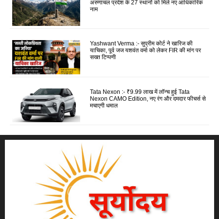
अरुणाचल प्रदेश के 27 स्थानों को मिले नए आधिकारिक
नाम
Yashwant Verma :- सुप्रीम कोर्ट ने खारिज की
याचिका, पूर्व जज यशवंत वर्मा को लेकर FIR की मांग पर
सख्त टिप्पणी
Tata Nexon :- ₹9.99 लाख में लॉन्च हुई Tata
Nexon CAMO Edition, नए रंग और दमदार फीचर्स से
मचाएगी धमाल