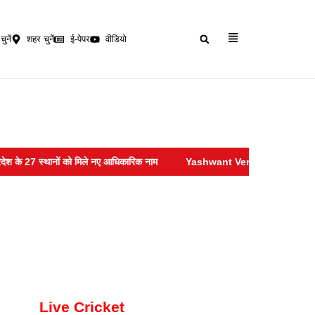
चुनें
शहर चुनें
ई-पेपर
वीडियो
को मिले नए आधिकारिक नाम
Yashwant Verma :- सुप्रीम कोर्ट ने खारिज की याचिका,
Live Cricket