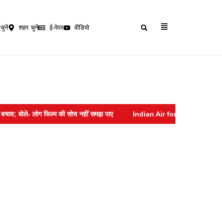
चुनें
शहर चुनें
ई-पेपर
वीडियो
बोले- लोग फिल्म की सोच नहीं समझ पाए
Indian Air force :- सोशल मीडिया पर हनीट