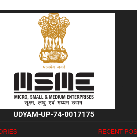
"
UDYAM-UP-74-0017175
ORIES
RECENT PO