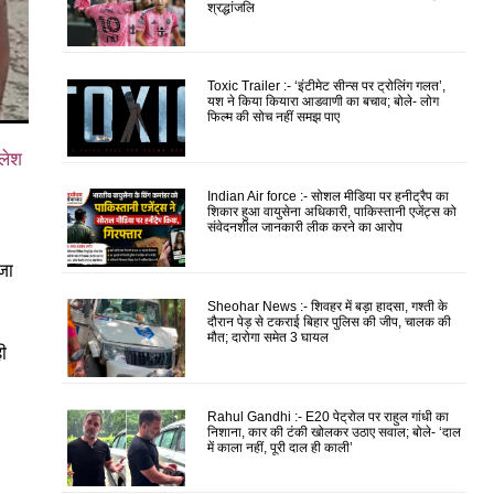
श्रद्धांजलि
Toxic Trailer :- ‘इंटीमेट सीन्स पर ट्रोलिंग गलत’,
यश ने किया कियारा आडवाणी का बचाव; बोले- लोग
फिल्म की सोच नहीं समझ पाए
ैलेश
Indian Air force :- सोशल मीडिया पर हनीट्रैप का
शिकार हुआ वायुसेना अधिकारी, पाकिस्तानी एजेंट्स को
संवेदनशील जानकारी लीक करने का आरोप
जा
Sheohar News :- शिवहर में बड़ा हादसा, गश्ती के
दौरान पेड़ से टकराई बिहार पुलिस की जीप, चालक की
मौत; दारोगा समेत 3 घायल
ी
Rahul Gandhi :- E20 पेट्रोल पर राहुल गांधी का
निशाना, कार की टंकी खोलकर उठाए सवाल; बोले- ‘दाल
में काला नहीं, पूरी दाल ही काली’