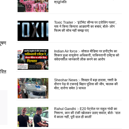
श्रद्धांजलि
।
Toxic Trailer :- ‘इंटीमेट सीन्स पर ट्रोलिंग गलत’,
यश ने किया कियारा आडवाणी का बचाव; बोले- लोग
फिल्म की सोच नहीं समझ पाए
दूषण
Indian Air force :- सोशल मीडिया पर हनीट्रैप का
शिकार हुआ वायुसेना अधिकारी, पाकिस्तानी एजेंट्स को
संवेदनशील जानकारी लीक करने का आरोप
ारित
Sheohar News :- शिवहर में बड़ा हादसा, गश्ती के
दौरान पेड़ से टकराई बिहार पुलिस की जीप, चालक की
मौत; दारोगा समेत 3 घायल
Rahul Gandhi :- E20 पेट्रोल पर राहुल गांधी का
निशाना, कार की टंकी खोलकर उठाए सवाल; बोले- ‘दाल
में काला नहीं, पूरी दाल ही काली’