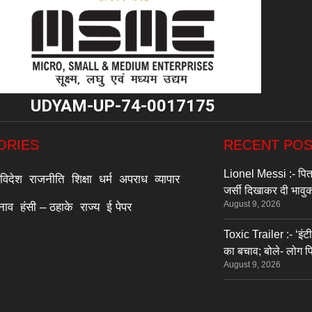
"
UDYAM-UP-74-0017175
ORIES
RECENT PO
Lionel Messi :- पिता 
विदेश
राजनीति
शिक्षा
धर्म
अपराध
व्यापार
जर्सी दिखाकर दी भावुक
August 9, 2026
्नाव
हंसी – ठहाके
राज्य
ई पेपर
Toxic Trailer :- ‘इं
का बचाव; बोले- लोग 
August 9, 2026