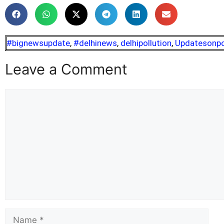
#bignewsupdate
,
#delhinews
,
delhipollution
,
Updatesonpo
Leave a Comment