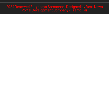
2024 Reserved Suryodaya Samachar | Designed by
Best News
Portal Development Company
-
Traffic Tail