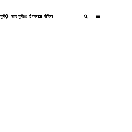
चुनें
शहर चुनें
ई-पेपर
वीडियो