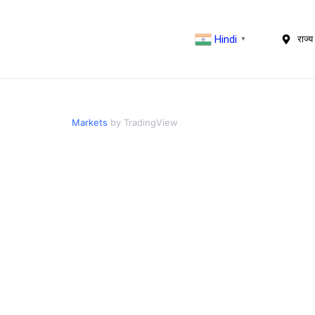
Hindi
राज्य 
▼
Markets
by TradingView