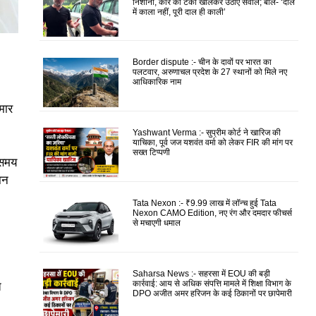
निशाना, कार की टंकी खोलकर उठाए सवाल; बोले- ‘दाल
में काला नहीं, पूरी दाल ही काली’
Border dispute :- चीन के दावों पर भारत का
पलटवार, अरुणाचल प्रदेश के 27 स्थानों को मिले नए
आधिकारिक नाम
ुमार
Yashwant Verma :- सुप्रीम कोर्ट ने खारिज की
याचिका, पूर्व जज यशवंत वर्मा को लेकर FIR की मांग पर
सख्त टिप्पणी
 समय
ान
Tata Nexon :- ₹9.99 लाख में लॉन्च हुई Tata
Nexon CAMO Edition, नए रंग और दमदार फीचर्स
से मचाएगी धमाल
Saharsa News :- सहरसा में EOU की बड़ी
कार्रवाई: आय से अधिक संपत्ति मामले में शिक्षा विभाग के
त
DPO अजीत अमर हरिजन के कई ठिकानों पर छापेमारी