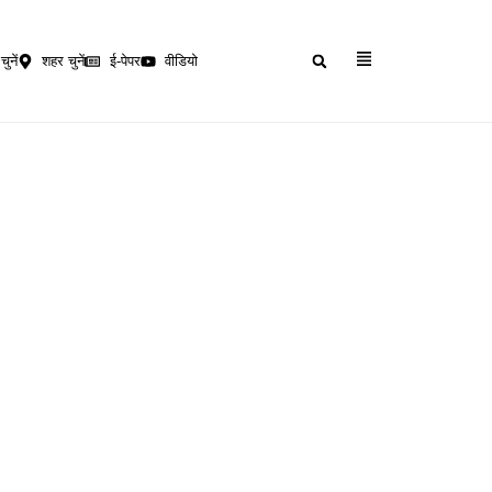
चुनें
शहर चुनें
ई-पेपर
वीडियो