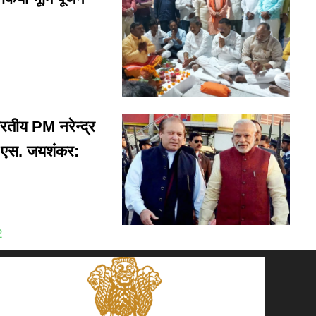
तीय PM नरेन्द्र
गे एस. जयशंकर:
2