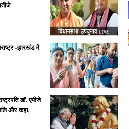
नतीजे
ट्र -झारखंड में
ट्रपति डॉ. एपीजे
ांजलि और कहा,