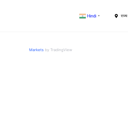
Hindi
राज्य 
▼
Markets
by TradingView