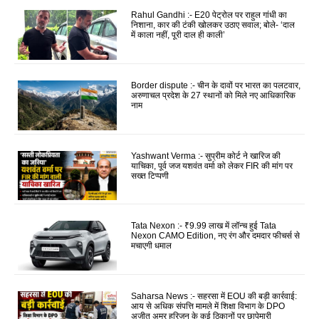
Rahul Gandhi :- E20 पेट्रोल पर राहुल गांधी का
निशाना, कार की टंकी खोलकर उठाए सवाल; बोले- ‘दाल
में काला नहीं, पूरी दाल ही काली’
Border dispute :- चीन के दावों पर भारत का पलटवार,
अरुणाचल प्रदेश के 27 स्थानों को मिले नए आधिकारिक
नाम
Yashwant Verma :- सुप्रीम कोर्ट ने खारिज की
याचिका, पूर्व जज यशवंत वर्मा को लेकर FIR की मांग पर
सख्त टिप्पणी
Tata Nexon :- ₹9.99 लाख में लॉन्च हुई Tata
Nexon CAMO Edition, नए रंग और दमदार फीचर्स से
मचाएगी धमाल
Saharsa News :- सहरसा में EOU की बड़ी कार्रवाई:
आय से अधिक संपत्ति मामले में शिक्षा विभाग के DPO
अजीत अमर हरिजन के कई ठिकानों पर छापेमारी