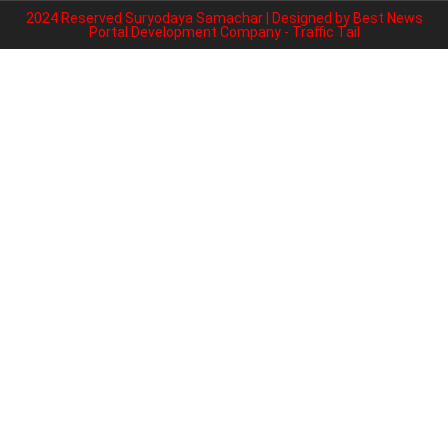
2024 Reserved Suryodaya Samachar | Designed by
Best News
Portal Development Company
-
Traffic Tail