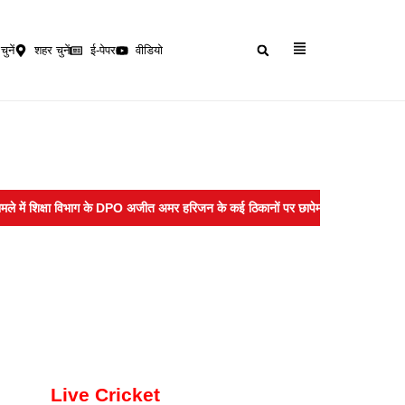
चुनें
शहर चुनें
ई-पेपर
वीडियो
 शिक्षा विभाग के DPO अजीत अमर हरिजन के कई ठिकानों पर छापेमारी
Meta News : बच
Live Cricket