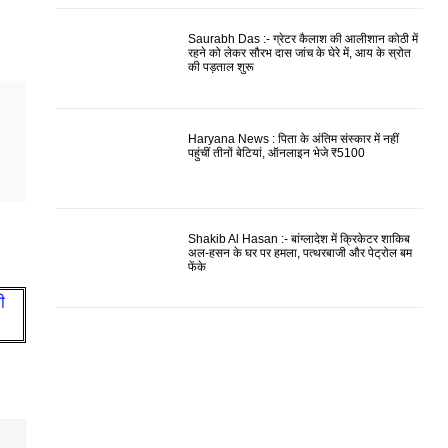
Saurabh Das :- ग्रेटर कैलाश की आलीशान कोठी में
रहने को लेकर सौरभ दास जांच के घेरे में, आय के स्रोत
की पड़ताल शुरू
Haryana News : पिता के अंतिम संस्कार में नहीं
पहुंचीं तीनों बेटियां, ऑनलाइन भेजे ₹5100
Shakib Al Hasan :- बांग्लादेश में क्रिकेटर शाकिब
अल-हसन के घर पर हमला, पत्थरबाजी और पेट्रोल बम
फेंके
ी