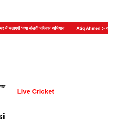
 चलाएगी ‘क्या बोलती पब्लिक’ अभियान
Atiq Ahmed :- अतीक अहमद के बेटे आबान अहम
सतत
Live Cricket
si