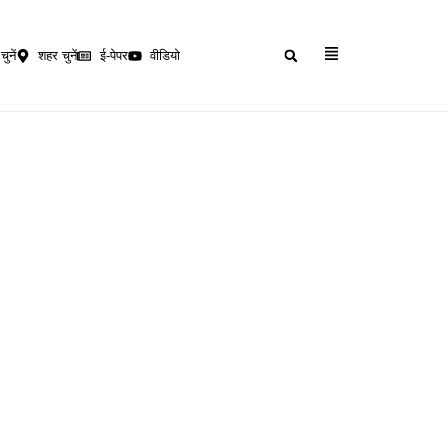
चुनें
शहर चुनें
ई-पेपर
वीडियो