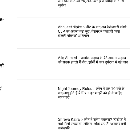
अमेरिकी कोर्ट का ₹4,700 करोड़ से ज्यादा का भारी
जुर्माना
e-
Abhijeet dipke :- नीट के बाद अब बेरोजगारी बनेगी
CJP का अगला बड़ा मुद्दा, देशभर में चलाएगी ‘क्या
बोलती पब्लिक’ अभियान
Atiq Ahmed :- अतीक अहमद के बेटे आबान अहमद
की सड़क हादसे में मौत, झांसी में कार दुर्घटना में गई जान
नों
ं
Night Journey Rules :- ट्रेन में रात 10 बजे के
बाद लागू होते हैं ये नियम, हर यात्री को होनी चाहिए
जानकारी
Shreya Kalra :- कौन हैं श्रेया कालरा? ‘रोडीज’ में
नहीं मिली सफलता, लेकिन ‘लॉक अप 2’ जीतकर बनीं
करोड़पति