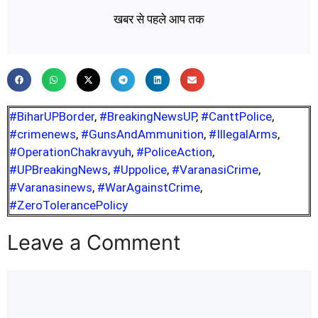
खबर से पहले आप तक
#BiharUPBorder
,
#BreakingNewsUP
,
#CanttPolice
,
#crimenews
,
#GunsAndAmmunition
,
#IllegalArms
,
#OperationChakravyuh
,
#PoliceAction
,
#UPBreakingNews
,
#Uppolice
,
#VaranasiCrime
,
#Varanasinews
,
#WarAgainstCrime
,
#ZeroTolerancePolicy
Leave a Comment