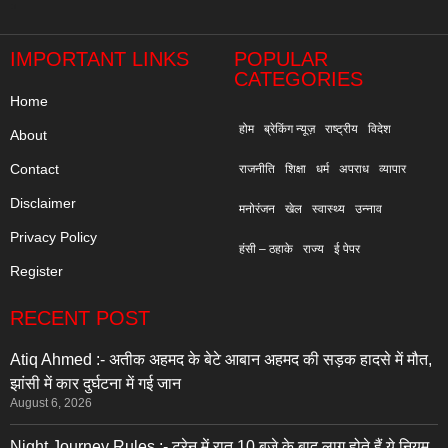
"
IMPORTANT LINKS
POPULAR
CATEGORIES
Home
होम
ब्रेकिंग न्यूज़
राष्ट्रीय
विदेश
About
Contact
राजनीति
शिक्षा
धर्म
अपराध
व्यापार
Disclaimer
मनोरंजन
खेल
स्वास्थ्य
उन्नाव
Privacy Policy
हंसी – ठहाके
राज्य
ई पेपर
Register
RECENT POST
Atiq Ahmed :- अतीक अहमद के बेटे आबान अहमद की सड़क हादसे में मौत,
झांसी में कार दुर्घटना में गई जान
August 6, 2026
Night Journey Rules :- ट्रेन में रात 10 बजे के बाद लागू होते हैं ये नियम,