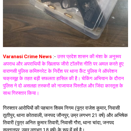
Varanasi Crime News
:-
उत्तर प्रदेश शासन की मंशा के अनुरूप
अपराध और अपराधियों के खिलाफ जीरो टॉलरेंस नीति पर अमल करते हुए
वाराणसी पुलिस कमिश्नरेट के निर्देश पर थाना कैंट पुलिस ने ऑपरेशन
चक्रव्यूह के तहत बड़ी सफलता हासिल की है। चेकिंग अभियान के दौरान
पुलिस ने दो असलहा तस्करों को नाजायज पिस्तौल और जिंदा कारतूस के
साथ गिरफ्तार किया।
गिरफ्तार आरोपियों की पहचान शिवम निगम (पुत्र राजेश कुमार, निवासी
तूतीपुर, थाना कोतवाली, जनपद जौनपुर, उम्र लगभग 21 वर्ष) और अभिषेक
तिवारी (पुत्र अनित कुमार तिवारी, निवासी गौरा, थाना चांदा, जनपद
सुल्तानपुर, उम्र लगभग 18 वर्ष) के रूप में हुई है।