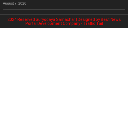
August 7, 2026
2024 Reserved Suryodaya Samachar | Designed by
Best News
Portal Development Company
-
Traffic Tail