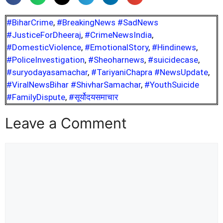
#BiharCrime
,
#BreakingNews #SadNews
#JusticeForDheeraj
,
#CrimeNewsIndia
,
#DomesticViolence
,
#EmotionalStory
,
#Hindinews
,
#PoliceInvestigation
,
#Sheoharnews
,
#suicidecase
,
#suryodayasamachar
,
#TariyaniChapra #NewsUpdate
,
#ViralNewsBihar #ShivharSamachar
,
#YouthSuicide
#FamilyDispute
,
#सूर्योदयसमाचार
Leave a Comment