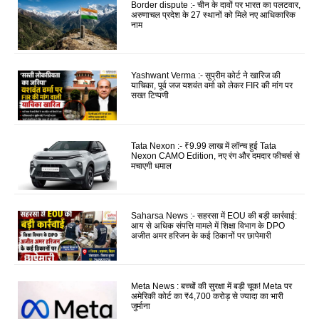
Border dispute :- चीन के दावों पर भारत का पलटवार,
अरुणाचल प्रदेश के 27 स्थानों को मिले नए आधिकारिक
नाम
Yashwant Verma :- सुप्रीम कोर्ट ने खारिज की
याचिका, पूर्व जज यशवंत वर्मा को लेकर FIR की मांग पर
सख्त टिप्पणी
Tata Nexon :- ₹9.99 लाख में लॉन्च हुई Tata
Nexon CAMO Edition, नए रंग और दमदार फीचर्स से
मचाएगी धमाल
Saharsa News :- सहरसा में EOU की बड़ी कार्रवाई:
आय से अधिक संपत्ति मामले में शिक्षा विभाग के DPO
अजीत अमर हरिजन के कई ठिकानों पर छापेमारी
Meta News : बच्चों की सुरक्षा में बड़ी चूक! Meta पर
अमेरिकी कोर्ट का ₹4,700 करोड़ से ज्यादा का भारी
जुर्माना