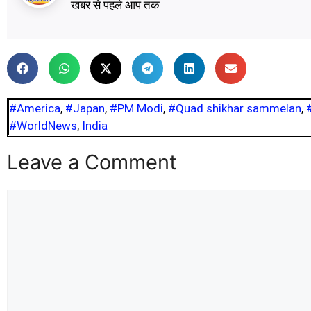
खबर से पहले आप तक
#America
,
#Japan
,
#PM Modi
,
#Quad shikhar sammelan
,
#WorldNews
,
India
Leave a Comment