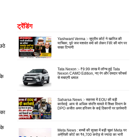
ट्रेंडिंग
Yashwant Verma :- सुप्रीम कोर्ट ने खारिज की
याचिका, पूर्व जज यशवंत वर्मा को लेकर FIR की मांग पर
छठे
सख्त टिप्पणी
Tata Nexon :- ₹9.99 लाख में लॉन्च हुई Tata
Nexon CAMO Edition, नए रंग और दमदार फीचर्स
के
से मचाएगी धमाल
Saharsa News :- सहरसा में EOU की बड़ी
कार्रवाई: आय से अधिक संपत्ति मामले में शिक्षा विभाग के
DPO अजीत अमर हरिजन के कई ठिकानों पर छापेमारी
 का
 के
Meta News : बच्चों की सुरक्षा में बड़ी चूक! Meta पर
अमेरिकी कोर्ट का ₹4,700 करोड़ से ज्यादा का भारी