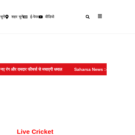
चुनें
शहर चुनें
ई-पेपर
वीडियो
र दमदार फीचर्स से मचाएगी धमाल
Saharsa News :- सहरसा में EOU की बड़ी कार
Live Cricket