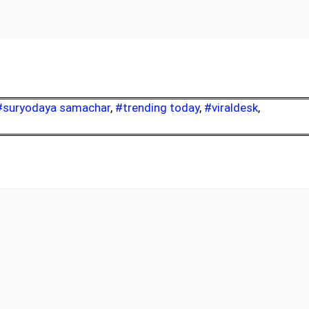
#suryodaya samachar
,
#trending today
,
#viraldesk
,