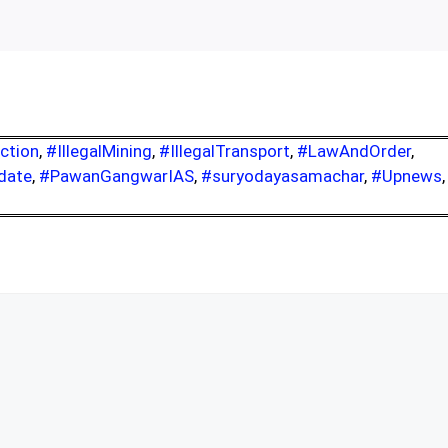
ction
,
#IllegalMining
,
#IllegalTransport
,
#LawAndOrder
,
date
,
#PawanGangwarIAS
,
#suryodayasamachar
,
#Upnews
,