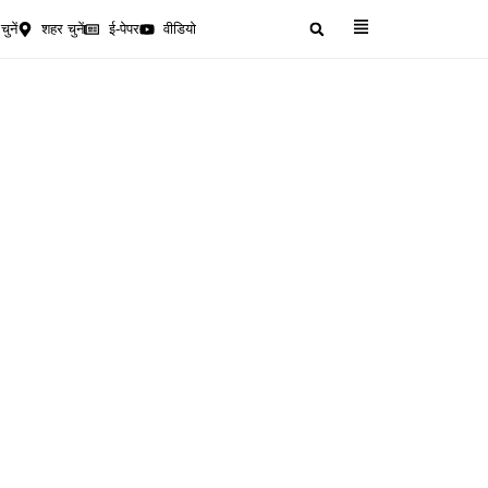
चुनें
शहर चुनें
ई-पेपर
वीडियो