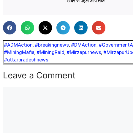
खबर से पहले आप तक
#ADMAction
,
#breakingnews
,
#DMAction
,
#GovernmentA
#MiningMafia
,
#MiningRaid
,
#Mirzapurnews
,
#MirzapurUp
#uttarpradeshnews
Leave a Comment