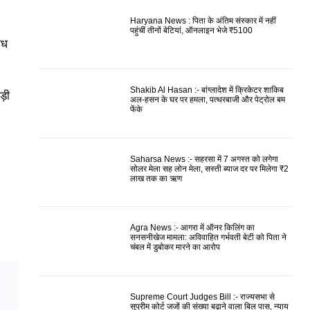
Haryana News : पिता के अंतिम संस्कार में नहीं
पहुंचीं तीनों बेटियां, ऑनलाइन भेजे ₹5100
ैध
Shakib Al Hasan :- बांग्लादेश में क्रिकेटर शाकिब
ड़ी
अल-हसन के घर पर हमला, पत्थरबाजी और पेट्रोल बम
फेंके
Saharsa News :- सहरसा में 7 अगस्त को लगेगा
सोलर मेला सह लोन मेला, सस्ती ब्याज दर पर मिलेगा ₹2
लाख तक का ऋण
Agra News :- आगरा में ऑनर किलिंग का
सनसनीखेज मामला: अविवाहित गर्भवती बेटी को पिता ने
चंबल में डुबोकर मारने का आरोप
Supreme Court Judges Bill :- राज्यसभा से
सुप्रीम कोर्ट जजों की संख्या बढ़ाने वाला बिल पास, न्याय