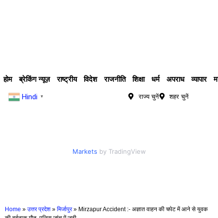
होम
ब्रेकिंग न्यूज़
राष्ट्रीय
विदेश
राजनीति
शिक्षा
धर्म
अपराध
व्यापार
म
Hindi
राज्य चुनें
शहर चुनें
▼
Markets
by TradingView
Home
»
उत्तर प्रदेश
»
मिर्जापुर
»
Mirzapur Accident :- अज्ञात वाहन की चपेट में आने से युवक
की दर्दनाक मौत, पुलिस जांच में जुटी