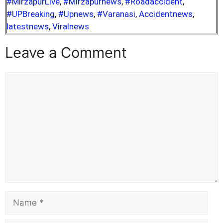
#MirzapurLive
,
#Mirzapurnews
,
#Roadaccident
,
#UPBreaking
,
#Upnews
,
#Varanasi
,
Accidentnews
,
latestnews
,
Viralnews
Leave a Comment