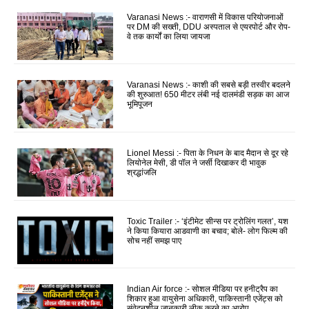
Varanasi News :- वाराणसी में विकास परियोजनाओं
पर DM की सख्ती, DDU अस्पताल से एयरपोर्ट और रोप-
वे तक कार्यों का लिया जायजा
Varanasi News :- काशी की सबसे बड़ी तस्वीर बदलने
की शुरुआत! 650 मीटर लंबी नई दालमंडी सड़क का आज
भूमिपूजन
Lionel Messi :- पिता के निधन के बाद मैदान से दूर रहे
लियोनेल मेसी, डी पॉल ने जर्सी दिखाकर दी भावुक
श्रद्धांजलि
Toxic Trailer :- ‘इंटीमेट सीन्स पर ट्रोलिंग गलत’, यश
ने किया कियारा आडवाणी का बचाव; बोले- लोग फिल्म की
सोच नहीं समझ पाए
Indian Air force :- सोशल मीडिया पर हनीट्रैप का
शिकार हुआ वायुसेना अधिकारी, पाकिस्तानी एजेंट्स को
संवेदनशील जानकारी लीक करने का आरोप