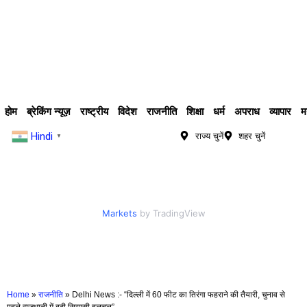
होम
ब्रेकिंग न्यूज़
राष्ट्रीय
विदेश
राजनीति
शिक्षा
धर्म
अपराध
व्यापार
म
Hindi
राज्य चुनें
शहर चुनें
▼
Markets
by TradingView
Home
»
राजनीति
»
Delhi News :- “दिल्ली में 60 फीट का तिरंगा फहराने की तैयारी, चुनाव से
पहले राजधानी में बढ़ी सियासी हलचल”