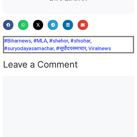
#Biharnews
,
#MLA
,
#shehor
,
#shiohar
,
#suryodayasamachar
,
#सूर्योदयसमाचार
,
Viralnews
Leave a Comment