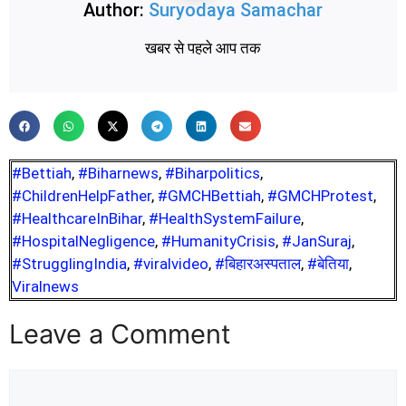
Author:
Suryodaya Samachar
खबर से पहले आप तक
#Bettiah
,
#Biharnews
,
#Biharpolitics
,
#ChildrenHelpFather
,
#GMCHBettiah
,
#GMCHProtest
,
#HealthcareInBihar
,
#HealthSystemFailure
,
#HospitalNegligence
,
#HumanityCrisis
,
#JanSuraj
,
#StrugglingIndia
,
#viralvideo
,
#बिहारअस्पताल
,
#बेतिया
,
Viralnews
Leave a Comment