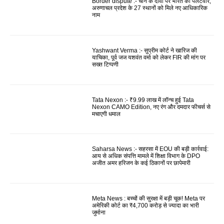
Border dispute :- चीन के दावों पर भारत का पलटवार,
अरुणाचल प्रदेश के 27 स्थानों को मिले नए आधिकारिक
नाम
Yashwant Verma :- सुप्रीम कोर्ट ने खारिज की
याचिका, पूर्व जज यशवंत वर्मा को लेकर FIR की मांग पर
सख्त टिप्पणी
Tata Nexon :- ₹9.99 लाख में लॉन्च हुई Tata
Nexon CAMO Edition, नए रंग और दमदार फीचर्स से
मचाएगी धमाल
Saharsa News :- सहरसा में EOU की बड़ी कार्रवाई:
आय से अधिक संपत्ति मामले में शिक्षा विभाग के DPO
अजीत अमर हरिजन के कई ठिकानों पर छापेमारी
Meta News : बच्चों की सुरक्षा में बड़ी चूक! Meta पर
अमेरिकी कोर्ट का ₹4,700 करोड़ से ज्यादा का भारी
जुर्माना