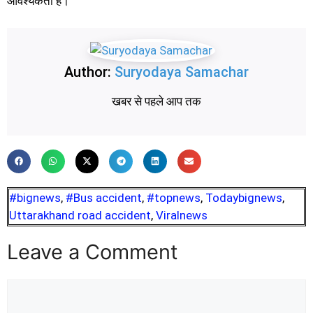
आवश्यकता है।
Author:
Suryodaya Samachar
खबर से पहले आप तक
#bignews
,
#Bus accident
,
#topnews
,
Todaybignews
,
Uttarakhand road accident
,
Viralnews
Leave a Comment