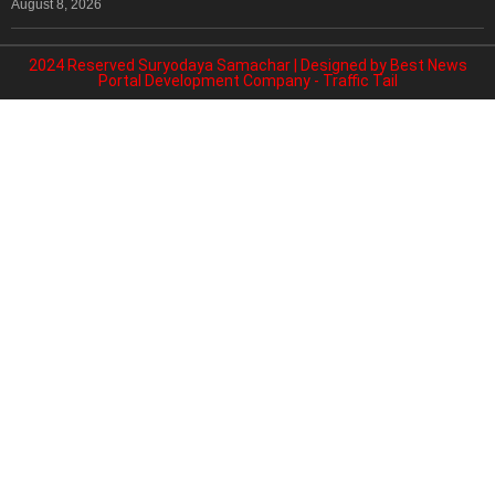
August 8, 2026
2024 Reserved Suryodaya Samachar | Designed by
Best News
Portal Development Company
-
Traffic Tail