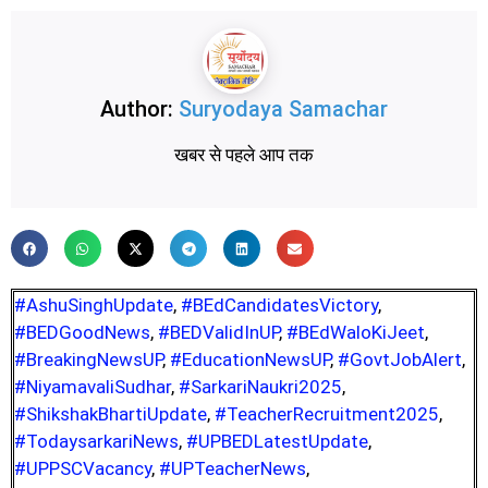
Author:
Suryodaya Samachar
खबर से पहले आप तक
#AshuSinghUpdate
,
#BEdCandidatesVictory
,
#BEDGoodNews
,
#BEDValidInUP
,
#BEdWaloKiJeet
,
#BreakingNewsUP
,
#EducationNewsUP
,
#GovtJobAlert
,
#NiyamavaliSudhar
,
#SarkariNaukri2025
,
#ShikshakBhartiUpdate
,
#TeacherRecruitment2025
,
#TodaysarkariNews
,
#UPBEDLatestUpdate
,
#UPPSCVacancy
,
#UPTeacherNews
,