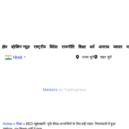
होम
ब्रेकिंग न्यूज़
राष्ट्रीय
विदेश
राजनीति
शिक्षा
धर्म
अपराध
व्यापार
म
Hindi
राज्य चुनें
शहर चुनें
▼
Markets
by TradingView
Home
»
शिक्षा
»
BED खुशखबरी: यूपी बीएड अभ्यर्थियों के लिए बड़ी राहत, नियमावली में हुआ
संशोधन, अब शिक्षक भर्ती में मान्य