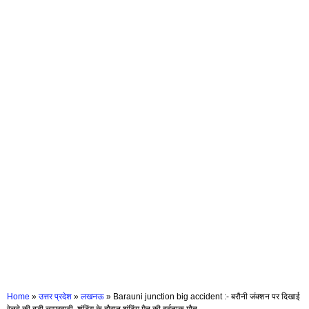
Home
»
उत्तर प्रदेश
»
लखनऊ
»
Barauni junction big accident :- बरौनी जंक्शन पर दिखाई
रेलवे की बड़ी लापरवाही, शंटिंग के दौरान शंटिंग मैन की दर्दनाक मौत