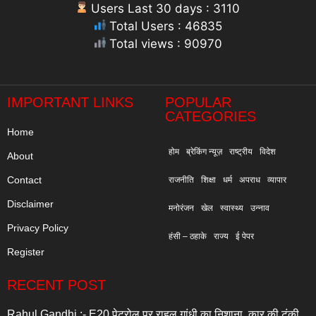
Users Last 30 days : 3110
Total Users : 46835
Total views : 90970
"
IMPORTANT LINKS
POPULAR
CATEGORIES
Home
होम
ब्रेकिंग न्यूज़
राष्ट्रीय
विदेश
About
Contact
राजनीति
शिक्षा
धर्म
अपराध
व्यापार
Disclaimer
मनोरंजन
खेल
स्वास्थ्य
उन्नाव
Privacy Policy
हंसी – ठहाके
राज्य
ई पेपर
Register
RECENT POST
Rahul Gandhi :- E20 पेट्रोल पर राहुल गांधी का निशाना, कार की टंकी