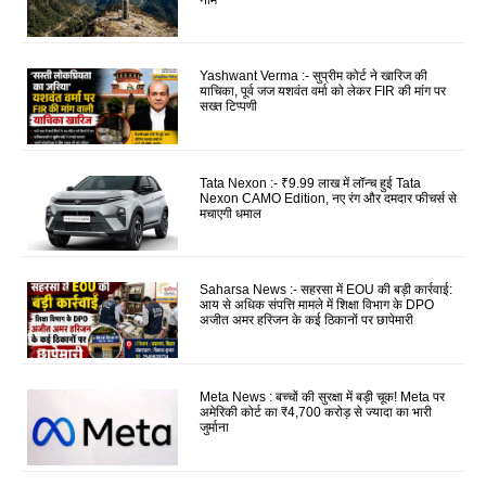
Yashwant Verma :- सुप्रीम कोर्ट ने खारिज की
याचिका, पूर्व जज यशवंत वर्मा को लेकर FIR की मांग पर
सख्त टिप्पणी
Tata Nexon :- ₹9.99 लाख में लॉन्च हुई Tata
Nexon CAMO Edition, नए रंग और दमदार फीचर्स से
मचाएगी धमाल
Saharsa News :- सहरसा में EOU की बड़ी कार्रवाई:
आय से अधिक संपत्ति मामले में शिक्षा विभाग के DPO
अजीत अमर हरिजन के कई ठिकानों पर छापेमारी
Meta News : बच्चों की सुरक्षा में बड़ी चूक! Meta पर
अमेरिकी कोर्ट का ₹4,700 करोड़ से ज्यादा का भारी
जुर्माना